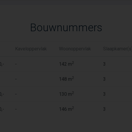
Bouwnummers
Kaveloppervlak
Woonoppervlak
Slaapkamer(s
2
,-
-
142 m
3
2
-
148 m
3
2
,-
-
130 m
3
2
,-
-
146 m
3