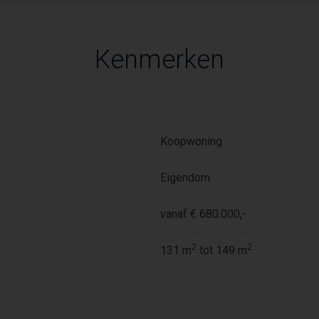
Kenmerken
Koopwoning
Eigendom
vanaf € 680.000,-
2
2
131 m
tot 149 m