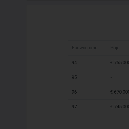
Bouwnummer
Prijs
94
€ 755.000
95
-
96
€ 670.000
97
€ 745.000