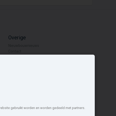
Overige
Nieuwbouwnieuws
Contact
Zakelijk
 website gebruikt worden en worden gedeeld met partners.
1 projecten de meest complete