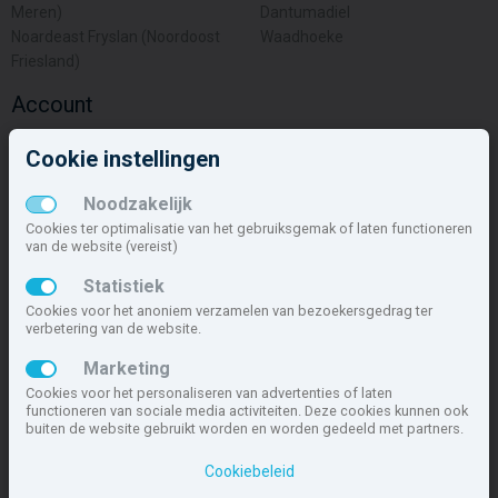
Meren)
Dantumadiel
Noardeast Fryslan (Noordoost
Waadhoeke
Friesland)
Account
Inloggen
Cookie instellingen
Inschrijven
Wachtwoord vergeten
Noodzakelijk
Overige
Cookies ter optimalisatie van het gebruiksgemak of laten functioneren
van de website (vereist)
Nieuwbouwnieuws
Statistiek
Contact
Cookies voor het anoniem verzamelen van bezoekersgedrag ter
Zakelijk
verbetering van de website.
Deze site maakt deel uit van
www.nieuwbouw-nederland.nl
, met
Marketing
meer dan 85.466 nieuwbouwwoningen in 1.621 projecten de meest
Cookies voor het personaliseren van advertenties of laten
complete nieuwbouwsite van Nederland.
functioneren van sociale media activiteiten. Deze cookies kunnen ook
buiten de website gebruikt worden en worden gedeeld met partners.
Copyright © 2007- 2026 Xitres NieuwbouwOffice B.V.
Disclaimer
|
Cookiebeleid
Privacyverklaring & Cookiebeleid
|
Cookies instellen