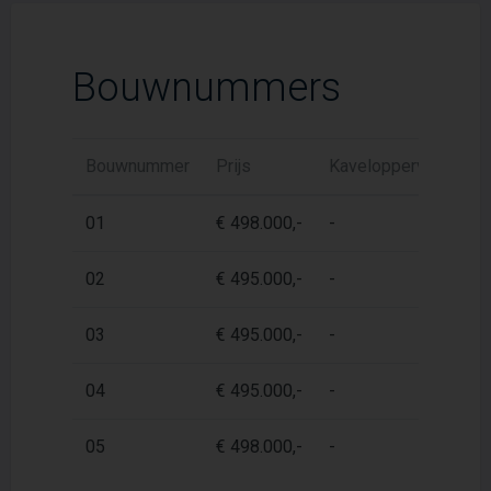
Bouwnummers
Bouwnummer
Prijs
Kaveloppervlak
W
01
€ 498.000,-
-
1
02
€ 495.000,-
-
1
03
€ 495.000,-
-
1
04
€ 495.000,-
-
1
05
€ 498.000,-
-
1